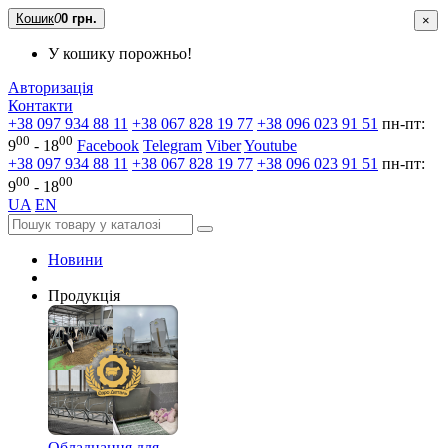
Кошик
0
0 грн.
×
У кошику порожньо!
Авторизація
Контакти
+38 097 934 88 11
+38 067 828 19 77
+38 096 023 91 51
пн-пт:
00
00
9
- 18
Facebook
Telegram
Viber
Youtube
+38 097 934 88 11
+38 067 828 19 77
+38 096 023 91 51
пн-пт:
00
00
9
- 18
UA
EN
Новини
Продукція
Обладнання для